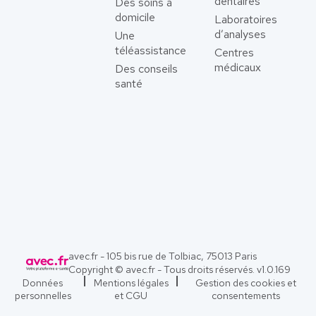
dentaires
Des soins à
domicile
Laboratoires
d’analyses
Une
téléassistance
Centres
médicaux
Des conseils
santé
avec.fr - 105 bis rue de Tolbiac, 75013 Paris
Copyright © avec.fr - Tous droits réservés. v
1.0.169
Données
Mentions légales
Gestion des cookies et
personnelles
et CGU
consentements