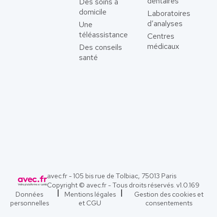
dentaires
Des soins à
domicile
Laboratoires
d’analyses
Une
téléassistance
Centres
médicaux
Des conseils
santé
avec.fr - 105 bis rue de Tolbiac, 75013 Paris
Copyright © avec.fr - Tous droits réservés. v
1.0.169
Données
Mentions légales
Gestion des cookies et
personnelles
et CGU
consentements