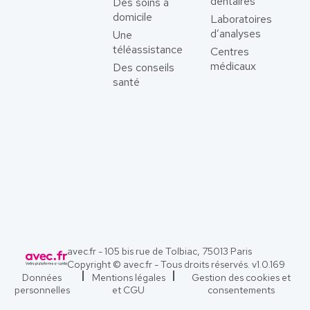
dentaires
Des soins à
domicile
Laboratoires
d’analyses
Une
téléassistance
Centres
médicaux
Des conseils
santé
avec.fr - 105 bis rue de Tolbiac, 75013 Paris
Copyright © avec.fr - Tous droits réservés. v
1.0.169
Données
Mentions légales
Gestion des cookies et
personnelles
et CGU
consentements