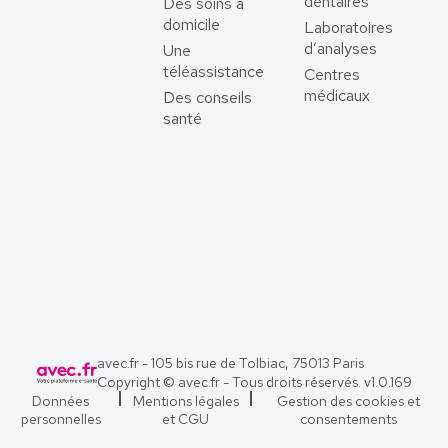
dentaires
Des soins à
domicile
Laboratoires
d’analyses
Une
téléassistance
Centres
médicaux
Des conseils
santé
avec.fr - 105 bis rue de Tolbiac, 75013 Paris
Copyright © avec.fr - Tous droits réservés. v
1.0.169
Données
Mentions légales
Gestion des cookies et
personnelles
et CGU
consentements