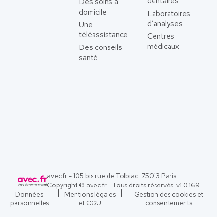
dentaires
Des soins à
domicile
Laboratoires
d’analyses
Une
téléassistance
Centres
médicaux
Des conseils
santé
avec.fr - 105 bis rue de Tolbiac, 75013 Paris
Copyright © avec.fr - Tous droits réservés. v
1.0.169
Données
Mentions légales
Gestion des cookies et
personnelles
et CGU
consentements