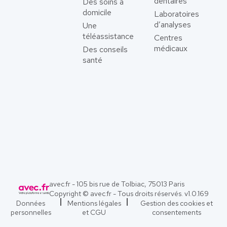
dentaires
Des soins à
domicile
Laboratoires
d’analyses
Une
téléassistance
Centres
médicaux
Des conseils
santé
avec.fr - 105 bis rue de Tolbiac, 75013 Paris
Copyright © avec.fr - Tous droits réservés. v
1.0.169
Données
Mentions légales
Gestion des cookies et
personnelles
et CGU
consentements