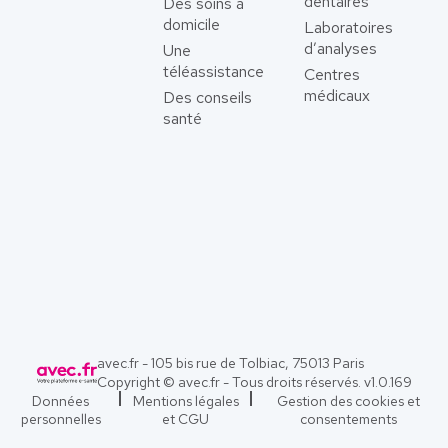
dentaires
Des soins à
domicile
Laboratoires
d’analyses
Une
téléassistance
Centres
médicaux
Des conseils
santé
avec.fr - 105 bis rue de Tolbiac, 75013 Paris
Copyright © avec.fr - Tous droits réservés. v
1.0.169
Données
Mentions légales
Gestion des cookies et
personnelles
et CGU
consentements