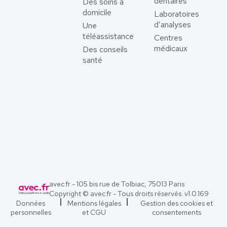
dentaires
Des soins à
domicile
Laboratoires
d’analyses
Une
téléassistance
Centres
médicaux
Des conseils
santé
avec.fr - 105 bis rue de Tolbiac, 75013 Paris
Copyright © avec.fr - Tous droits réservés. v
1.0.169
Données
Mentions légales
Gestion des cookies et
personnelles
et CGU
consentements