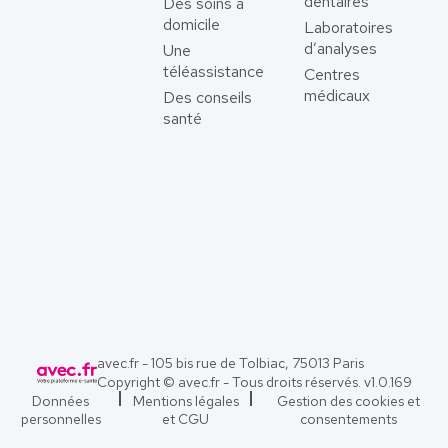
dentaires
Des soins à
domicile
Laboratoires
d’analyses
Une
téléassistance
Centres
médicaux
Des conseils
santé
avec.fr - 105 bis rue de Tolbiac, 75013 Paris
Copyright © avec.fr - Tous droits réservés. v
1.0.169
Données
Mentions légales
Gestion des cookies et
personnelles
et CGU
consentements