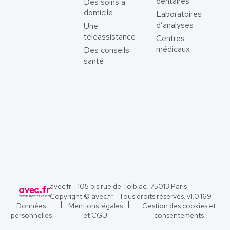
dentaires
Des soins à
domicile
Laboratoires
d’analyses
Une
téléassistance
Centres
médicaux
Des conseils
santé
avec.fr - 105 bis rue de Tolbiac, 75013 Paris
Copyright © avec.fr - Tous droits réservés. v
1.0.169
Données
Mentions légales
Gestion des cookies et
personnelles
et CGU
consentements