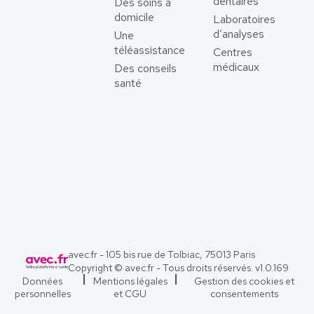
dentaires
Des soins à
domicile
Laboratoires
d’analyses
Une
téléassistance
Centres
médicaux
Des conseils
santé
avec.fr - 105 bis rue de Tolbiac, 75013 Paris
Copyright © avec.fr - Tous droits réservés. v
1.0.169
Données
Mentions légales
Gestion des cookies et
personnelles
et CGU
consentements