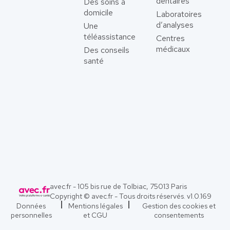
dentaires
Des soins à
domicile
Laboratoires
d’analyses
Une
téléassistance
Centres
médicaux
Des conseils
santé
avec.fr - 105 bis rue de Tolbiac, 75013 Paris
Copyright © avec.fr - Tous droits réservés. v
1.0.169
Données
Mentions légales
Gestion des cookies et
personnelles
et CGU
consentements