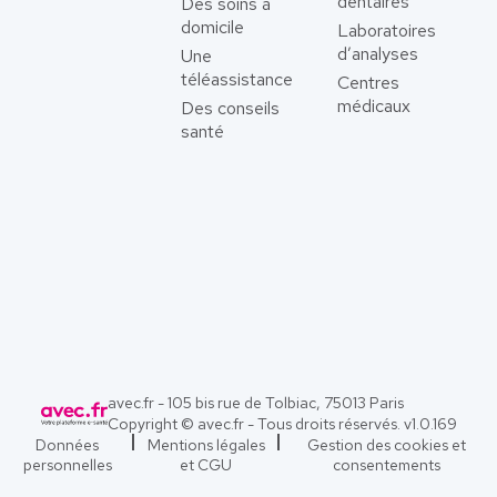
dentaires
Des soins à
domicile
Laboratoires
d’analyses
Une
téléassistance
Centres
médicaux
Des conseils
santé
avec.fr - 105 bis rue de Tolbiac, 75013 Paris
Copyright © avec.fr - Tous droits réservés. v
1.0.169
Données
Mentions légales
Gestion des cookies et
personnelles
et CGU
consentements