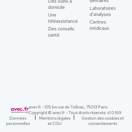
dentaires
Des soins à
domicile
Laboratoires
d’analyses
Une
téléassistance
Centres
médicaux
Des conseils
santé
avec.fr - 105 bis rue de Tolbiac, 75013 Paris
Copyright © avec.fr - Tous droits réservés. v
1.0.169
Données
Mentions légales
Gestion des cookies et
personnelles
et CGU
consentements