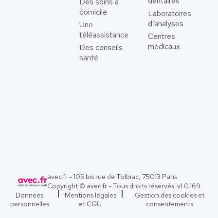
dentaires
Des soins à
domicile
Laboratoires
d’analyses
Une
téléassistance
Centres
médicaux
Des conseils
santé
avec.fr - 105 bis rue de Tolbiac, 75013 Paris
Copyright © avec.fr - Tous droits réservés. v
1.0.169
Données
Mentions légales
Gestion des cookies et
personnelles
et CGU
consentements