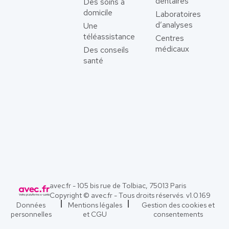
dentaires
Des soins à
domicile
Laboratoires
d’analyses
Une
téléassistance
Centres
médicaux
Des conseils
santé
avec.fr - 105 bis rue de Tolbiac, 75013 Paris
Copyright © avec.fr - Tous droits réservés. v
1.0.169
Données
Mentions légales
Gestion des cookies et
personnelles
et CGU
consentements