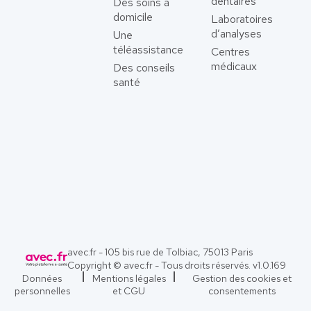
dentaires
Des soins à
domicile
Laboratoires
d’analyses
Une
téléassistance
Centres
médicaux
Des conseils
santé
avec.fr - 105 bis rue de Tolbiac, 75013 Paris
Copyright © avec.fr - Tous droits réservés. v
1.0.169
Données
Mentions légales
Gestion des cookies et
personnelles
et CGU
consentements