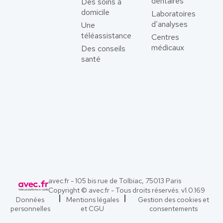
dentaires
Des soins à
domicile
Laboratoires
d’analyses
Une
téléassistance
Centres
médicaux
Des conseils
santé
avec.fr - 105 bis rue de Tolbiac, 75013 Paris
Copyright © avec.fr - Tous droits réservés. v
1.0.169
Données
Mentions légales
Gestion des cookies et
personnelles
et CGU
consentements