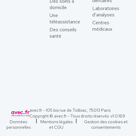
dentaires
Des soins à
domicile
Laboratoires
d’analyses
Une
téléassistance
Centres
médicaux
Des conseils
santé
avec.fr - 105 bis rue de Tolbiac, 75013 Paris
Copyright © avec.fr - Tous droits réservés. v
1.0.169
Données
Mentions légales
Gestion des cookies et
personnelles
et CGU
consentements