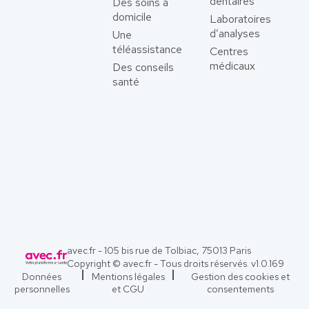
dentaires
Des soins à
domicile
Laboratoires
d’analyses
Une
téléassistance
Centres
médicaux
Des conseils
santé
avec.fr - 105 bis rue de Tolbiac, 75013 Paris
Copyright © avec.fr - Tous droits réservés. v
1.0.169
Données
Mentions légales
Gestion des cookies et
personnelles
et CGU
consentements