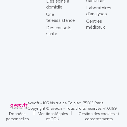
dentaires
Des soins à
domicile
Laboratoires
d’analyses
Une
téléassistance
Centres
médicaux
Des conseils
santé
avec.fr - 105 bis rue de Tolbiac, 75013 Paris
Copyright © avec.fr - Tous droits réservés. v
1.0.169
Données
Mentions légales
Gestion des cookies et
personnelles
et CGU
consentements