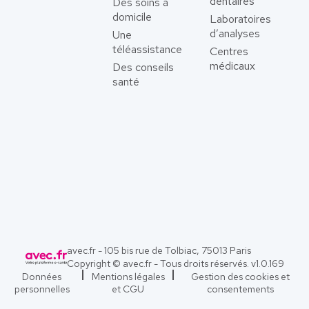
dentaires
Des soins à
domicile
Laboratoires
d’analyses
Une
téléassistance
Centres
médicaux
Des conseils
santé
avec.fr - 105 bis rue de Tolbiac, 75013 Paris
Copyright © avec.fr - Tous droits réservés. v
1.0.169
Données
Mentions légales
Gestion des cookies et
personnelles
et CGU
consentements