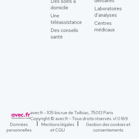
dentaires
Des soins à
domicile
Laboratoires
d’analyses
Une
téléassistance
Centres
médicaux
Des conseils
santé
avec.fr - 105 bis rue de Tolbiac, 75013 Paris
Copyright © avec.fr - Tous droits réservés. v
1.0.169
Données
Mentions légales
Gestion des cookies et
personnelles
et CGU
consentements