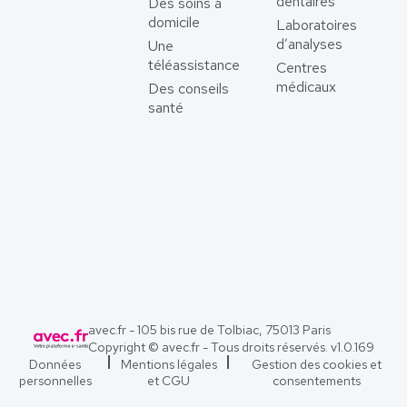
dentaires
Des soins à
domicile
Laboratoires
d’analyses
Une
téléassistance
Centres
médicaux
Des conseils
santé
avec.fr - 105 bis rue de Tolbiac, 75013 Paris
Copyright © avec.fr - Tous droits réservés. v
1.0.169
Données
Mentions légales
Gestion des cookies et
personnelles
et CGU
consentements