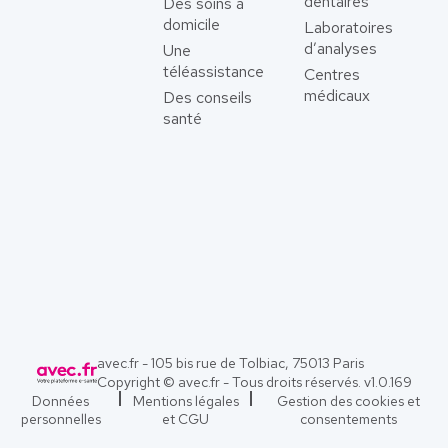
dentaires
Des soins à
domicile
Laboratoires
d’analyses
Une
téléassistance
Centres
médicaux
Des conseils
santé
avec.fr - 105 bis rue de Tolbiac, 75013 Paris
Copyright © avec.fr - Tous droits réservés. v
1.0.169
Données
Mentions légales
Gestion des cookies et
personnelles
et CGU
consentements