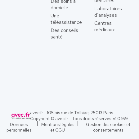
dentaires
Des soins à
domicile
Laboratoires
d’analyses
Une
téléassistance
Centres
médicaux
Des conseils
santé
avec.fr - 105 bis rue de Tolbiac, 75013 Paris
Copyright © avec.fr - Tous droits réservés. v
1.0.169
Données
Mentions légales
Gestion des cookies et
personnelles
et CGU
consentements