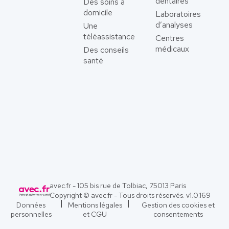
dentaires
Des soins à
domicile
Laboratoires
d’analyses
Une
téléassistance
Centres
médicaux
Des conseils
santé
avec.fr - 105 bis rue de Tolbiac, 75013 Paris
Copyright © avec.fr - Tous droits réservés. v
1.0.169
Données
Mentions légales
Gestion des cookies et
personnelles
et CGU
consentements