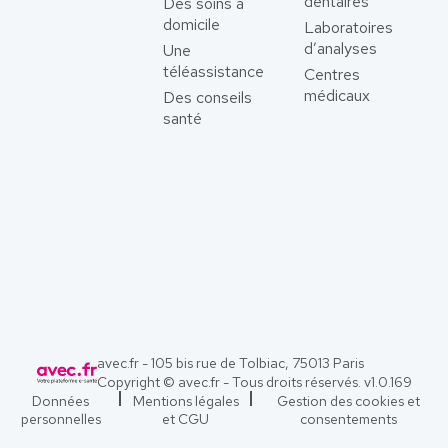
dentaires
Des soins à
domicile
Laboratoires
d’analyses
Une
téléassistance
Centres
médicaux
Des conseils
santé
avec.fr - 105 bis rue de Tolbiac, 75013 Paris
Copyright © avec.fr - Tous droits réservés. v
1.0.169
Données
Mentions légales
Gestion des cookies et
personnelles
et CGU
consentements