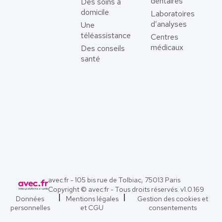
dentaires
Des soins à
domicile
Laboratoires
d’analyses
Une
téléassistance
Centres
médicaux
Des conseils
santé
avec.fr - 105 bis rue de Tolbiac, 75013 Paris
Copyright © avec.fr - Tous droits réservés. v
1.0.169
Données
Mentions légales
Gestion des cookies et
personnelles
et CGU
consentements