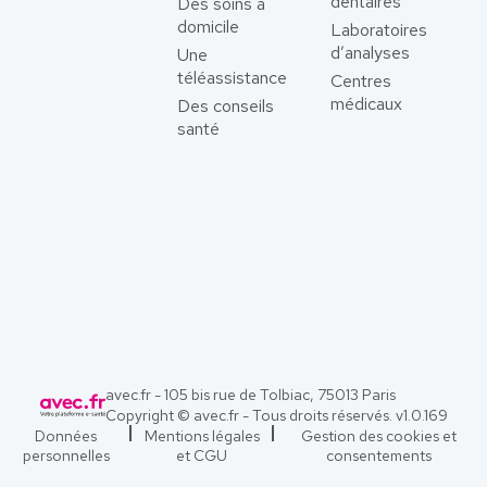
dentaires
Des soins à
domicile
Laboratoires
d’analyses
Une
téléassistance
Centres
médicaux
Des conseils
santé
avec.fr - 105 bis rue de Tolbiac, 75013 Paris
Copyright © avec.fr - Tous droits réservés. v
1.0.169
Données
Mentions légales
Gestion des cookies et
personnelles
et CGU
consentements