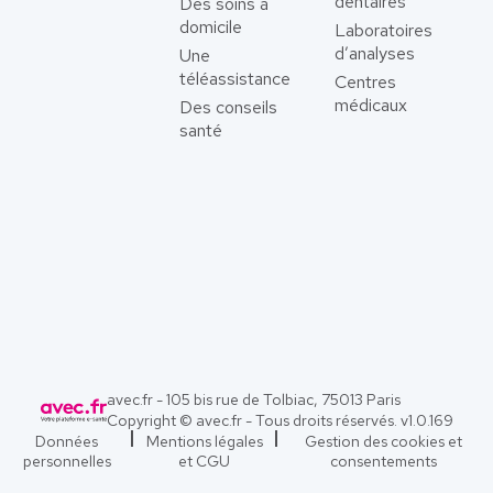
dentaires
Des soins à
domicile
Laboratoires
d’analyses
Une
téléassistance
Centres
médicaux
Des conseils
santé
avec.fr - 105 bis rue de Tolbiac, 75013 Paris
Copyright © avec.fr - Tous droits réservés. v
1.0.169
Données
Mentions légales
Gestion des cookies et
personnelles
et CGU
consentements