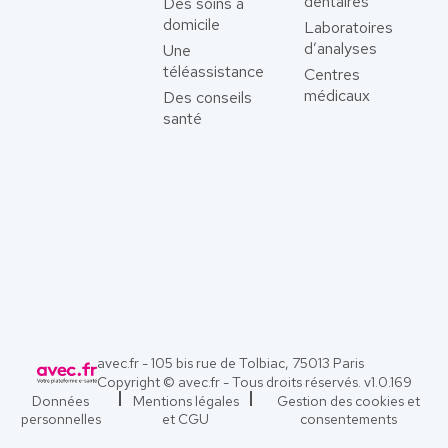
dentaires
Des soins à
domicile
Laboratoires
d’analyses
Une
téléassistance
Centres
médicaux
Des conseils
santé
avec.fr - 105 bis rue de Tolbiac, 75013 Paris
Copyright © avec.fr - Tous droits réservés. v
1.0.169
Données
Mentions légales
Gestion des cookies et
personnelles
et CGU
consentements