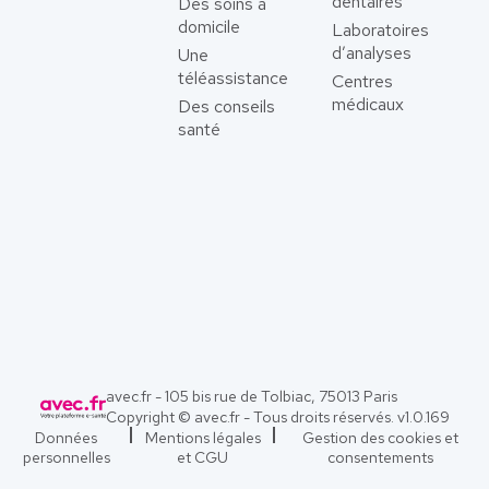
dentaires
Des soins à
domicile
Laboratoires
d’analyses
Une
téléassistance
Centres
médicaux
Des conseils
santé
avec.fr - 105 bis rue de Tolbiac, 75013 Paris
Copyright © avec.fr - Tous droits réservés. v
1.0.169
Données
Mentions légales
Gestion des cookies et
personnelles
et CGU
consentements