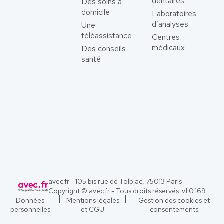
dentaires
Des soins à
domicile
Laboratoires
d’analyses
Une
téléassistance
Centres
médicaux
Des conseils
santé
avec.fr - 105 bis rue de Tolbiac, 75013 Paris
Copyright © avec.fr - Tous droits réservés. v
1.0.169
Données
Mentions légales
Gestion des cookies et
personnelles
et CGU
consentements