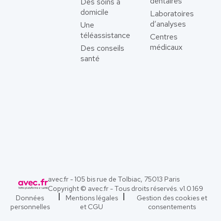
dentaires
Des soins à
domicile
Laboratoires
d’analyses
Une
téléassistance
Centres
médicaux
Des conseils
santé
avec.fr - 105 bis rue de Tolbiac, 75013 Paris
Copyright © avec.fr - Tous droits réservés. v
1.0.169
Données
Mentions légales
Gestion des cookies et
personnelles
et CGU
consentements