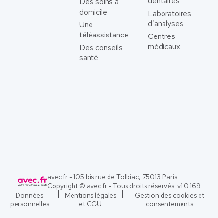
dentaires
Des soins à
domicile
Laboratoires
d’analyses
Une
téléassistance
Centres
médicaux
Des conseils
santé
avec.fr - 105 bis rue de Tolbiac, 75013 Paris
Copyright © avec.fr - Tous droits réservés. v
1.0.169
Données
Mentions légales
Gestion des cookies et
personnelles
et CGU
consentements