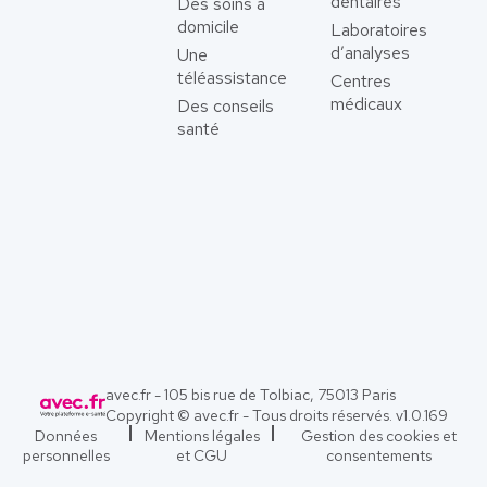
dentaires
Des soins à
domicile
Laboratoires
d’analyses
Une
téléassistance
Centres
médicaux
Des conseils
santé
avec.fr - 105 bis rue de Tolbiac, 75013 Paris
Copyright © avec.fr - Tous droits réservés. v
1.0.169
Données
Mentions légales
Gestion des cookies et
personnelles
et CGU
consentements