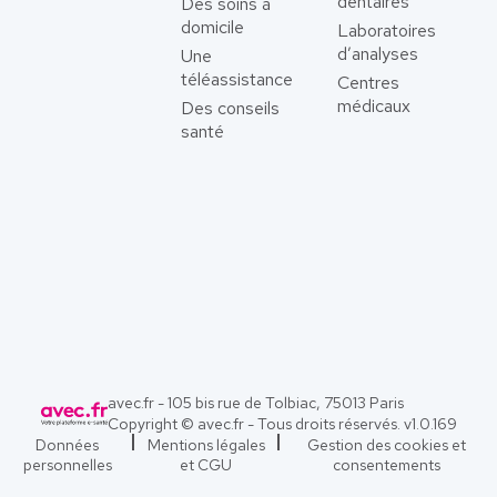
dentaires
Des soins à
domicile
Laboratoires
d’analyses
Une
téléassistance
Centres
médicaux
Des conseils
santé
avec.fr - 105 bis rue de Tolbiac, 75013 Paris
Copyright © avec.fr - Tous droits réservés. v
1.0.169
Données
Mentions légales
Gestion des cookies et
personnelles
et CGU
consentements