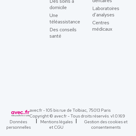
dentaires
Des soins à
domicile
Laboratoires
d’analyses
Une
téléassistance
Centres
médicaux
Des conseils
santé
avec.fr - 105 bis rue de Tolbiac, 75013 Paris
Copyright © avec.fr - Tous droits réservés. v
1.0.169
Données
Mentions légales
Gestion des cookies et
personnelles
et CGU
consentements