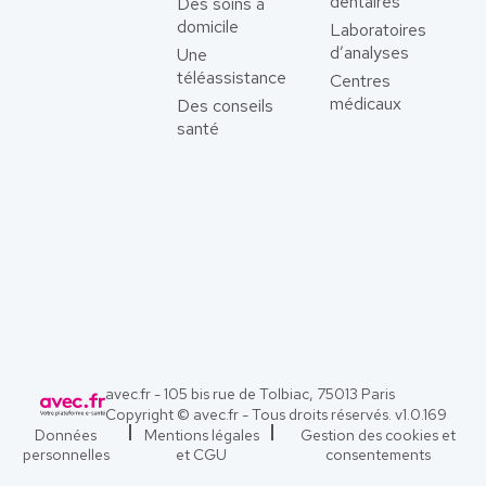
dentaires
Des soins à
domicile
Laboratoires
d’analyses
Une
téléassistance
Centres
médicaux
Des conseils
santé
avec.fr - 105 bis rue de Tolbiac, 75013 Paris
Copyright © avec.fr - Tous droits réservés. v
1.0.169
Données
Mentions légales
Gestion des cookies et
personnelles
et CGU
consentements