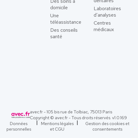
dentaires
Des soins à
domicile
Laboratoires
d’analyses
Une
téléassistance
Centres
médicaux
Des conseils
santé
avec.fr - 105 bis rue de Tolbiac, 75013 Paris
Copyright © avec.fr - Tous droits réservés. v
1.0.169
Données
Mentions légales
Gestion des cookies et
personnelles
et CGU
consentements