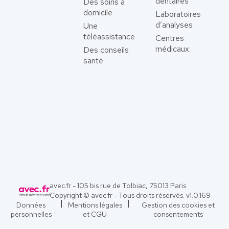
dentaires
Des soins à
domicile
Laboratoires
d’analyses
Une
téléassistance
Centres
médicaux
Des conseils
santé
avec.fr - 105 bis rue de Tolbiac, 75013 Paris
Copyright © avec.fr - Tous droits réservés. v
1.0.169
Données
Mentions légales
Gestion des cookies et
personnelles
et CGU
consentements