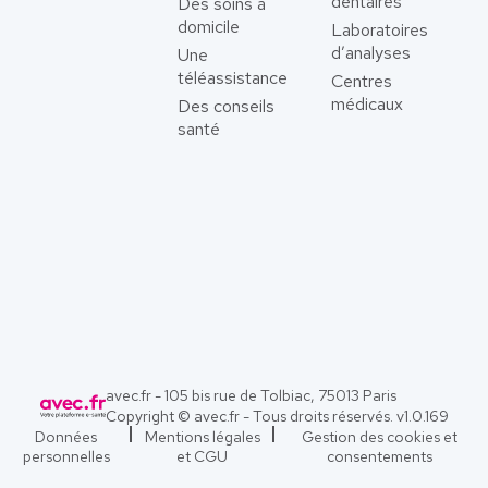
dentaires
Des soins à
domicile
Laboratoires
d’analyses
Une
téléassistance
Centres
médicaux
Des conseils
santé
avec.fr - 105 bis rue de Tolbiac, 75013 Paris
Copyright © avec.fr - Tous droits réservés. v
1.0.169
Données
Mentions légales
Gestion des cookies et
personnelles
et CGU
consentements