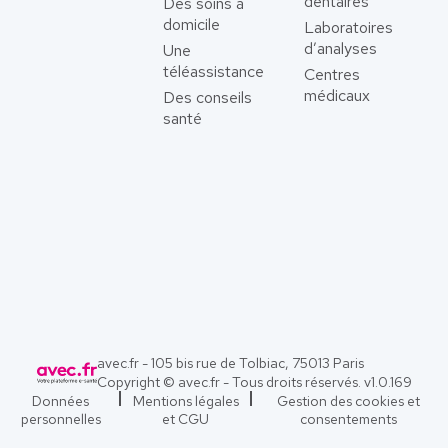
dentaires
Des soins à
domicile
Laboratoires
d’analyses
Une
téléassistance
Centres
médicaux
Des conseils
santé
avec.fr - 105 bis rue de Tolbiac, 75013 Paris
Copyright © avec.fr - Tous droits réservés. v
1.0.169
Données
Mentions légales
Gestion des cookies et
personnelles
et CGU
consentements