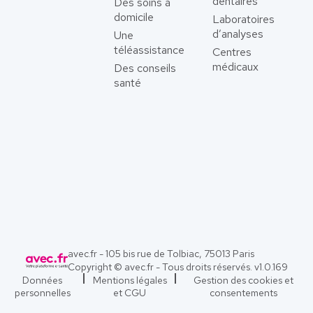
dentaires
Des soins à
domicile
Laboratoires
d’analyses
Une
téléassistance
Centres
médicaux
Des conseils
santé
avec.fr - 105 bis rue de Tolbiac, 75013 Paris
Copyright © avec.fr - Tous droits réservés. v
1.0.169
Données
Mentions légales
Gestion des cookies et
personnelles
et CGU
consentements