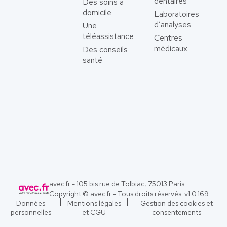
dentaires
Des soins à
domicile
Laboratoires
d’analyses
Une
téléassistance
Centres
médicaux
Des conseils
santé
avec.fr - 105 bis rue de Tolbiac, 75013 Paris
Copyright © avec.fr - Tous droits réservés. v
1.0.169
Données
Mentions légales
Gestion des cookies et
personnelles
et CGU
consentements