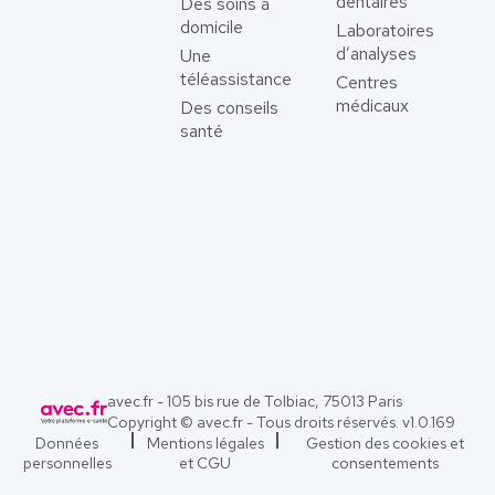
dentaires
Des soins à
domicile
Laboratoires
d’analyses
Une
téléassistance
Centres
médicaux
Des conseils
santé
avec.fr - 105 bis rue de Tolbiac, 75013 Paris
Copyright © avec.fr - Tous droits réservés. v
1.0.169
Données
Mentions légales
Gestion des cookies et
personnelles
et CGU
consentements