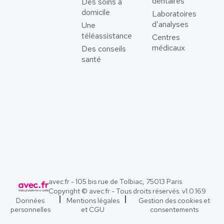
dentaires
Des soins à
domicile
Laboratoires
d’analyses
Une
téléassistance
Centres
médicaux
Des conseils
santé
avec.fr - 105 bis rue de Tolbiac, 75013 Paris
Copyright © avec.fr - Tous droits réservés. v
1.0.169
Données
Mentions légales
Gestion des cookies et
personnelles
et CGU
consentements