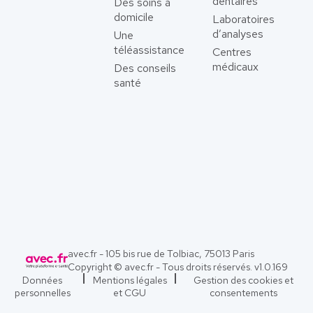
dentaires
Des soins à
domicile
Laboratoires
d’analyses
Une
téléassistance
Centres
médicaux
Des conseils
santé
avec.fr - 105 bis rue de Tolbiac, 75013 Paris
Copyright © avec.fr - Tous droits réservés. v
1.0.169
Données
Mentions légales
Gestion des cookies et
personnelles
et CGU
consentements