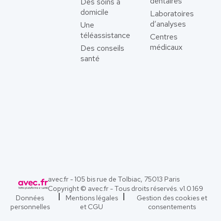
dentaires
Des soins à
domicile
Laboratoires
d’analyses
Une
téléassistance
Centres
médicaux
Des conseils
santé
avec.fr - 105 bis rue de Tolbiac, 75013 Paris
Copyright © avec.fr - Tous droits réservés. v
1.0.169
Données
Mentions légales
Gestion des cookies et
personnelles
et CGU
consentements